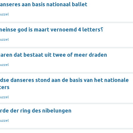
nseres aan basis nationaal ballet
uzzel
naar welke romeinse god is maart vernoemd 4 letters؟
uzzel
garen dat bestaat uit twee of meer draden
uzzel
dse danseres stond aan de basis van het nationale
tters
uzzel
de der ring des nibelungen
uzzel