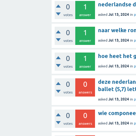
nederlandse da
0
1
Jul 13, 2024
asked
in
p
votes
answer
0
1
Jul 13, 2024
asked
in
p
votes
answer
hoe heet het 
0
1
Jul 13, 2024
asked
in
p
votes
answer
deze nederlan
0
0
ballet (5,7) le
votes
answers
Jul 13, 2024
asked
in
p
wie componeer
0
0
Jul 13, 2024
asked
in
p
votes
answers