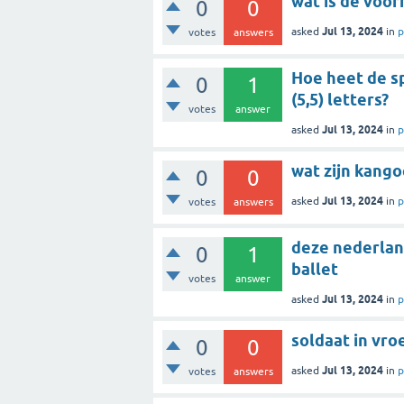
wat is de voor
0
0
Jul 13, 2024
asked
in
p
votes
answers
Hoe heet de sp
0
1
(5,5) letters?
votes
answer
Jul 13, 2024
asked
in
p
wat zijn kang
0
0
Jul 13, 2024
asked
in
p
votes
answers
deze nederlan
0
1
ballet
votes
answer
Jul 13, 2024
asked
in
p
soldaat in vro
0
0
Jul 13, 2024
asked
in
p
votes
answers