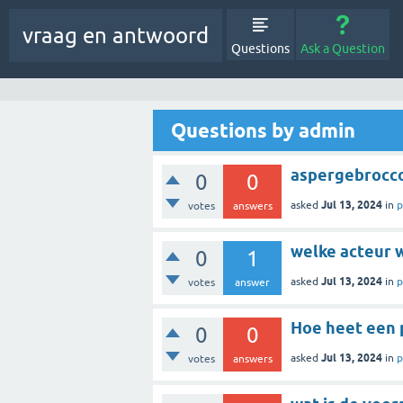
vraag en antwoord
Questions
Ask a Question
Questions by admin
aspergebroccol
0
0
Jul 13, 2024
asked
in
p
votes
answers
0
1
Jul 13, 2024
asked
in
p
votes
answer
Hoe heet een 
0
0
Jul 13, 2024
asked
in
p
votes
answers