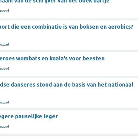
naam van de schrijver van het boek bartje
uzzel
ort die een combinatie is van boksen en aerobics?
uzzel
oeroes wombats en koala's voor beesten
uzzel
dse danseres stond aan de basis van het nationaal
uzzel
egere pauselijke leger
uzzel