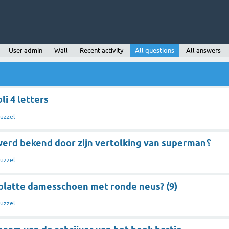
User admin
Wall
Recent activity
All questions
All answers
i 4 letters
uzzel
welke acteur werd bekend door zijn vertolking van superman؟
uzzel
platte damesschoen met ronde neus? (9)
uzzel