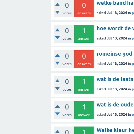
welke band had
0
0
Jul 13, 2024
asked
in
p
votes
answers
hoe wordt de 
0
1
Jul 13, 2024
asked
in
p
votes
answer
0
0
Jul 13, 2024
asked
in
p
votes
answers
wat is de laat
0
1
Jul 13, 2024
asked
in
p
votes
answer
wat is de oude
0
1
Jul 13, 2024
asked
in
p
votes
answer
Welke kleur h
0
1