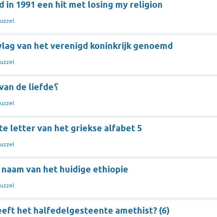
 in 1991 een hit met losing my religion
uzzel
vlag van het verenigd koninkrijk genoemd
uzzel
romeinse god van de liefde؟
uzzel
ste letter van het griekse alfabet 5
uzzel
 naam van het huidige ethiopie
uzzel
eeft het halfedelgesteente amethist? (6)