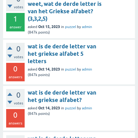
weet, wat de derde letter is
votes
van het Griekse alfabet?
1
(3,3,2,5)
Oct 15, 2023
asked
in
puzzel
by
admin
answer
(
847k
points)
wat is de derde letter van
0
het griekse alfabet 5
votes
letters
0
Oct 14, 2023
asked
in
puzzel
by
admin
(
847k
points)
answers
wat is de derde letter van
0
het griekse alfabet?
votes
Oct 14, 2023
asked
in
puzzel
by
admin
0
(
847k
points)
answers