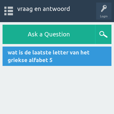
vraag en antwoord
Login
Ask a Question
wat is de laatste letter van het
griekse alfabet 5