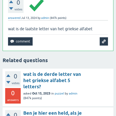
0
votes
answered
Jul 13, 2024
by
admin
(
847k
points)
wat is de laatste letter van het griekse alfabet
Related questions
wat is de derde letter van
0
het griekse alfabet 5
votes
letters?
0
Oct 15, 2023
asked
in
puzzel
by
admin
(
847k
points)
answers
Ben je hier een held, als je
0