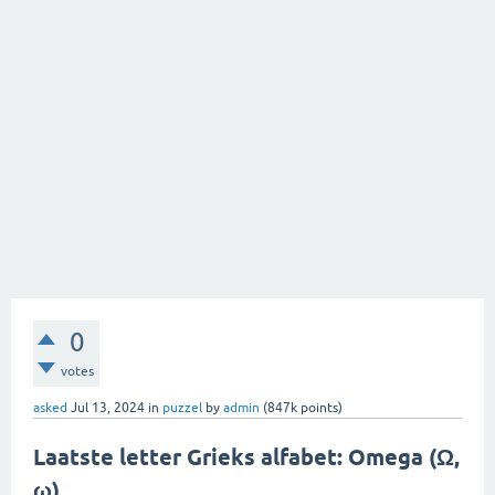
0
votes
asked
Jul 13, 2024
in
puzzel
by
admin
(
847k
points)
Laatste letter Grieks alfabet: Omega (Ω,
ω)