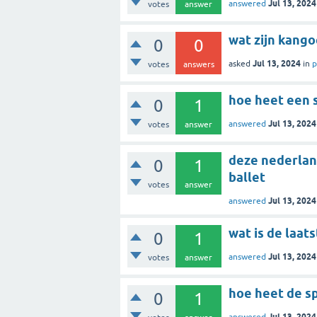
Jul 13, 2024
answered
votes
answer
wat zijn kang
0
0
Jul 13, 2024
asked
in
p
votes
answers
hoe heet een s
0
1
Jul 13, 2024
answered
votes
answer
deze nederlan
0
1
ballet
votes
answer
Jul 13, 2024
answered
wat is de laat
0
1
Jul 13, 2024
answered
votes
answer
hoe heet de sp
0
1
Jul 13, 2024
answered