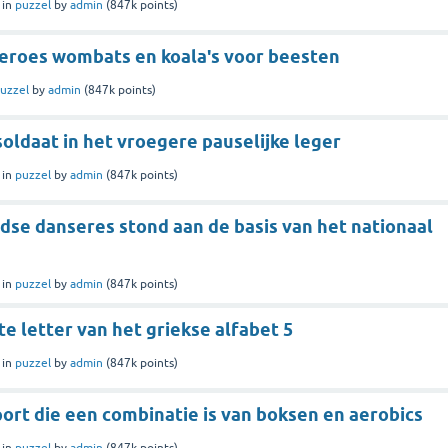
in
puzzel
by
admin
(
847k
points)
oeroes wombats en koala's voor beesten
uzzel
by
admin
(
847k
points)
oldaat in het vroegere pauselijke leger
in
puzzel
by
admin
(
847k
points)
dse danseres stond aan de basis van het nationaal
in
puzzel
by
admin
(
847k
points)
ste letter van het griekse alfabet 5
in
puzzel
by
admin
(
847k
points)
ort die een combinatie is van boksen en aerobics
in
puzzel
by
admin
(
847k
points)