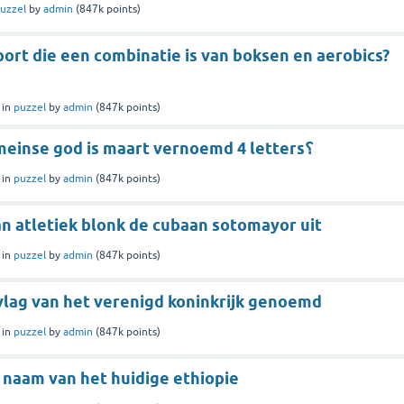
uzzel
by
admin
(
847k
points)
ort die een combinatie is van boksen en aerobics?
in
puzzel
by
admin
(
847k
points)
naar welke romeinse god is maart vernoemd 4 letters؟
in
puzzel
by
admin
(
847k
points)
an atletiek blonk de cubaan sotomayor uit
in
puzzel
by
admin
(
847k
points)
vlag van het verenigd koninkrijk genoemd
in
puzzel
by
admin
(
847k
points)
 naam van het huidige ethiopie