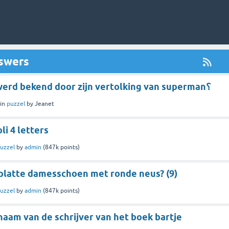
nswers
welke acteur werd bekend door zijn vertolking van superman؟
in
puzzel
by
Jeanet
i 4 letters
uzzel
by
admin
(
847k
points)
platte damesschoen met ronde neus? (9)
uzzel
by
admin
(
847k
points)
naam van de schrijver van het boek bartje