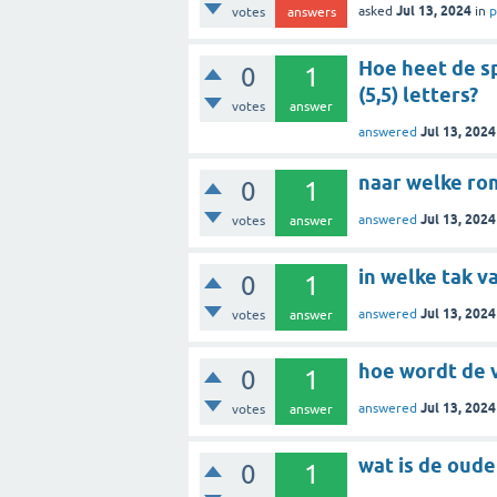
Jul 13, 2024
asked
in
p
votes
answers
Hoe heet de sp
0
1
(5,5) letters?
votes
answer
Jul 13, 2024
answered
0
1
Jul 13, 2024
answered
votes
answer
in welke tak v
0
1
Jul 13, 2024
answered
votes
answer
hoe wordt de 
0
1
Jul 13, 2024
answered
votes
answer
wat is de oude
0
1