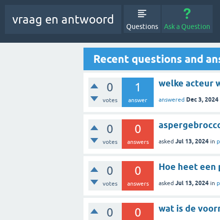
vraag en antwoord
Questions
Ask a Question
Recent questions and a
0
1
Dec 3, 2024
answered
votes
answer
aspergebroccol
0
0
Jul 13, 2024
asked
in
p
votes
answers
Hoe heet een 
0
0
Jul 13, 2024
asked
in
p
votes
answers
wat is de voor
0
0