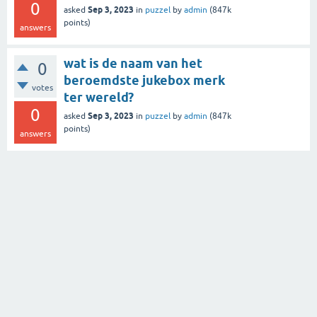
0
Sep 3, 2023
asked
in
puzzel
by
admin
(
847k
points)
answers
wat is de naam van het
0
beroemdste jukebox merk
votes
ter wereld?
0
Sep 3, 2023
asked
in
puzzel
by
admin
(
847k
points)
answers