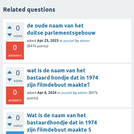
Related questions
de oude naam van het
0
duitse parlementsgebouw
votes
Apr 23, 2023
asked
in
puzzel
by
admin
0
(
847k
points)
answers
wat is de naam van het
0
bastaard hondje dat in 1974
votes
zijn filmdebuut maakte؟
0
Apr 6, 2024
asked
in
puzzel
by
admin
(
847k
points)
answers
Wat is de naam van het
0
bastaardhondje dat in 1974
votes
zijn filmdebuut maakte 5