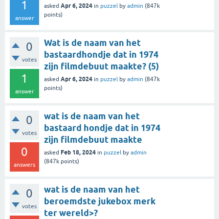
1
Apr 6, 2024
asked
in
puzzel
by
admin
(
847k
points)
answer
Wat is de naam van het
0
bastaardhondje dat in 1974
votes
zijn filmdebuut maakte? (5)
1
Apr 6, 2024
asked
in
puzzel
by
admin
(
847k
points)
answer
wat is de naam van het
0
bastaard hondje dat in 1974
votes
zijn filmdebuut maakte
0
Feb 18, 2024
asked
in
puzzel
by
admin
(
847k
points)
answers
wat is de naam van het
0
beroemdste jukebox merk
votes
ter wereld>?