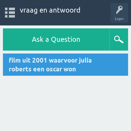
vraag en antwoord
Login
Ask a Question
film uit 2001 waarvoor julia
roberts een oscar won