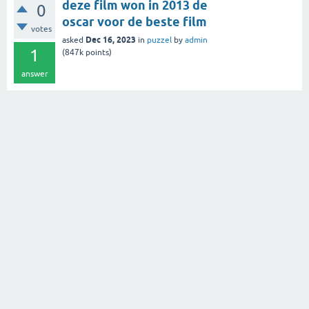
deze film won in 2013 de
0
oscar voor de beste film
votes
Dec 16, 2023
asked
in
puzzel
by
admin
1
(
847k
points)
answer