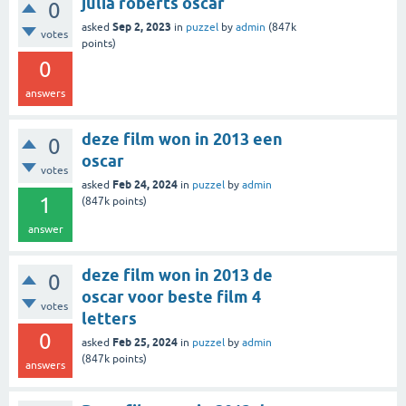
julia roberts oscar
0
Sep 2, 2023
asked
in
puzzel
by
admin
(
847k
votes
points)
0
answers
deze film won in 2013 een
0
oscar
votes
Feb 24, 2024
asked
in
puzzel
by
admin
1
(
847k
points)
answer
deze film won in 2013 de
0
oscar voor beste film 4
votes
letters
0
Feb 25, 2024
asked
in
puzzel
by
admin
(
847k
points)
answers