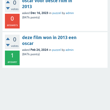
oscar voor beste film in
0
2013
votes
Dec 16, 2023
asked
in
puzzel
by
admin
0
(
847k
points)
answers
deze film won in 2013 een
0
oscar
votes
Feb 24, 2024
asked
in
puzzel
by
admin
1
(
847k
points)
answer