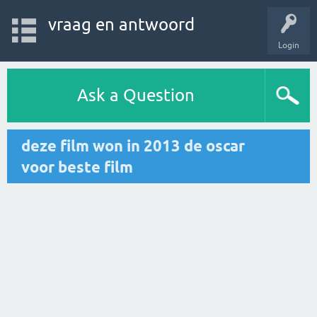
vraag en antwoord
Login
Ask a Question
deze film won in 2013 de oscar
voor beste film