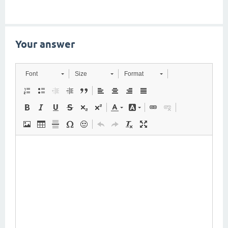
Your answer
Font
Size
Format