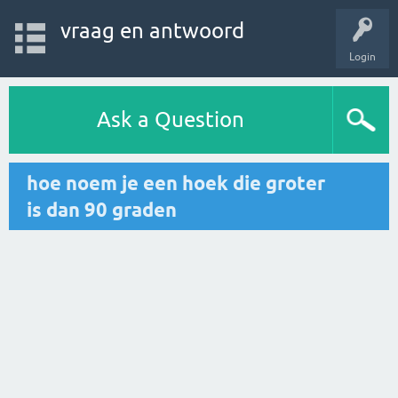
vraag en antwoord
Login
Ask a Question
hoe noem je een hoek die groter
is dan 90 graden