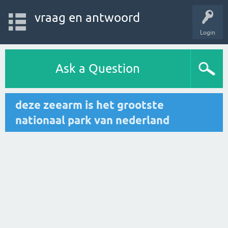
vraag en antwoord
Login
Ask a Question
deze zeearm is het grootste
nationaal park van nederland