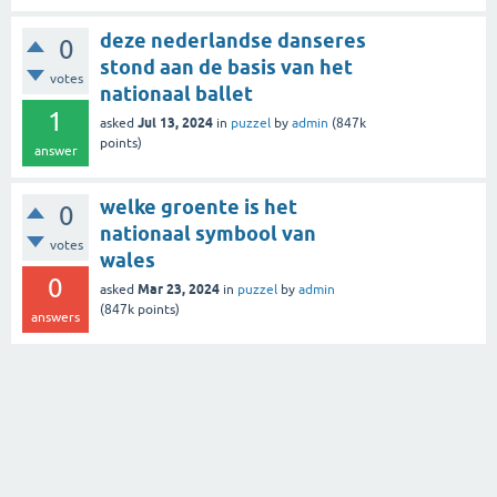
deze nederlandse danseres
0
stond aan de basis van het
votes
nationaal ballet
1
Jul 13, 2024
asked
in
puzzel
by
admin
(
847k
points)
answer
welke groente is het
0
nationaal symbool van
votes
wales
0
Mar 23, 2024
asked
in
puzzel
by
admin
(
847k
points)
answers