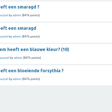
eeft een smaragd ?
puzzel
by
admin
(
847k
points)
eeft een smaragd
puzzel
by
admin
(
847k
points)
em heeft een blauwe kleur? (10)
n
puzzel
by
admin
(
847k
points)
eft een bloeiende forsythia ?
puzzel
by
admin
(
847k
points)