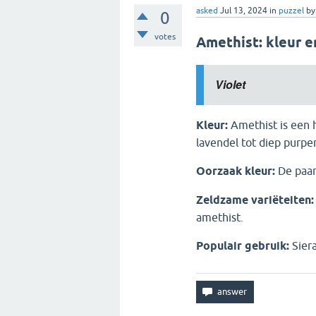
asked
Jul 13, 2024
in
puzzel
b
0
votes
Amethist: kleur 
Violet
Kleur:
Amethist is een 
lavendel tot diep purper
Oorzaak kleur:
De paars
Zeldzame variëteiten:
amethist.
Populair gebruik:
Siera