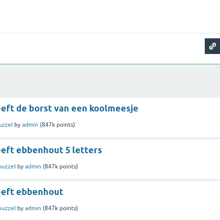
eeft de borst van een koolmeesje
uzzel
by
admin
(
847k
points)
eeft ebbenhout 5 letters
puzzel
by
admin
(
847k
points)
eeft ebbenhout
puzzel
by
admin
(
847k
points)