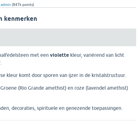
y
admin
(
847k
points)
en kenmerken
halfedelsteen met een
violette
kleur, variërend van licht
.
e kleur komt door sporen van ijzer in de kristalstructuur.
Groene (Rio Grande amethist) en roze (lavendel amethist)
den, decoraties, spirituele en genezende toepassingen.