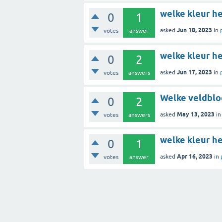
welke kleur h
0
1
Jun 18, 2023
asked
in
votes
answer
welke kleur h
0
2
Jun 17, 2023
asked
in
votes
answers
Welke veldblo
0
2
May 13, 2023
asked
i
votes
answers
welke kleur he
0
1
Apr 16, 2023
asked
in
votes
answer