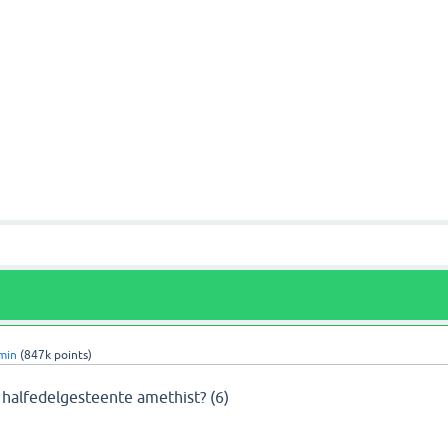
min
(
847k
points)
 halfedelgesteente amethist? (6)