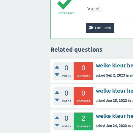
Violet
Best answer
Related questions
welke kleur h
0
0
Sep 2, 2023
asked
in
p
votes
answers
welke kleur h
0
0
Jun 25, 2023
asked
in
votes
answers
welke kleur h
0
2
Jun 24, 2023
asked
in
votes
answers