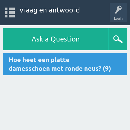
vraag en antwoord
Login
Ask a Question
Hoe heet een platte
damesschoen met ronde neus? (9)