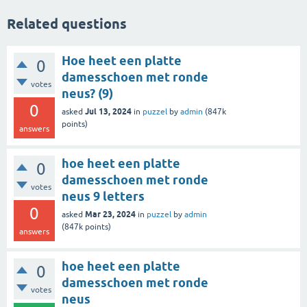
Related questions
Hoe heet een platte
0
damesschoen met ronde
votes
neus? (9)
0
Jul 13, 2024
asked
in
puzzel
by
admin
(
847k
points)
answers
hoe heet een platte
0
damesschoen met ronde
votes
neus 9 letters
0
Mar 23, 2024
asked
in
puzzel
by
admin
(
847k
points)
answers
hoe heet een platte
0
damesschoen met ronde
votes
neus