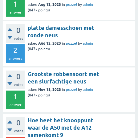
1
Aug 12, 2023
asked
in
puzzel
by
admin
(
847k
points)
answer
platte damesschoen met
0
ronde neus
votes
Aug 12, 2023
asked
in
puzzel
by
admin
2
(
847k
points)
answers
Grootste robbensoort met
0
een slurfachtige neus
votes
Nov 18, 2023
asked
in
puzzel
by
admin
1
(
847k
points)
answer
Hoe heet het knooppunt
0
waar de A50 met de A12
votes
samenkomt 9