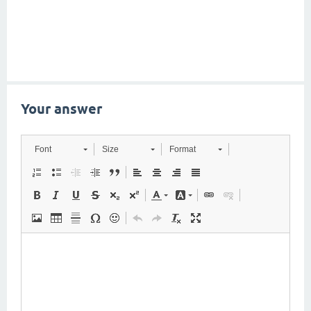
Your answer
Font
Size
Format