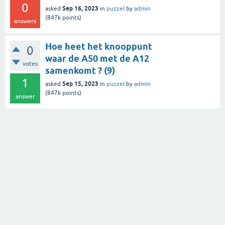
0
Sep 16, 2023
asked
in
puzzel
by
admin
(
847k
points)
answers
Hoe heet het knooppunt
0
waar de A50 met de A12
votes
samenkomt ? (9)
1
Sep 15, 2023
asked
in
puzzel
by
admin
(
847k
points)
answer