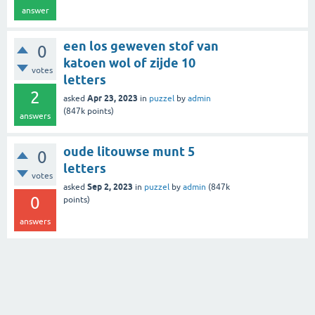
answer
een los geweven stof van
0
katoen wol of zijde 10
votes
letters
2
Apr 23, 2023
asked
in
puzzel
by
admin
(
847k
points)
answers
oude litouwse munt 5
0
letters
votes
Sep 2, 2023
asked
in
puzzel
by
admin
(
847k
0
points)
answers