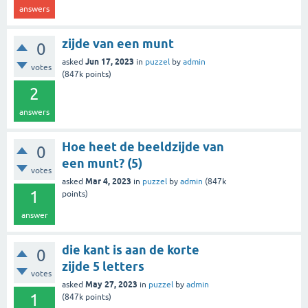
answers
zijde van een munt
0
Jun 17, 2023
asked
in
puzzel
by
admin
votes
(
847k
points)
2
answers
Hoe heet de beeldzijde van
0
een munt? (5)
votes
Mar 4, 2023
asked
in
puzzel
by
admin
(
847k
1
points)
answer
die kant is aan de korte
0
zijde 5 letters
votes
May 27, 2023
asked
in
puzzel
by
admin
1
(
847k
points)