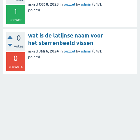
Oct 8, 2023
asked
in
puzzel
by
admin
(
847k
1
points)
answer
wat is de latijnse naam voor
0
het sterrenbeeld vissen
votes
Jan 6, 2024
asked
in
puzzel
by
admin
(
847k
0
points)
answers