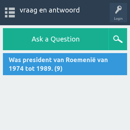
vraag en antwoord
Login
Ask a Question
Was president van Roemenië van
1974 tot 1989. (9)