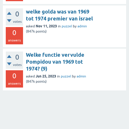
welke golda was van 1969
0
tot 1974 premier van israel
votes
Nov 11, 2023
asked
in
puzzel
by
admin
0
(
847k
points)
answers
Welke functie vervulde
0
Pompidou van 1969 tot
votes
1974? (9)
0
Jun 25, 2023
asked
in
puzzel
by
admin
(
847k
points)
answers