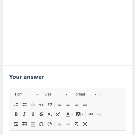
Your answer
Font
Size
Format