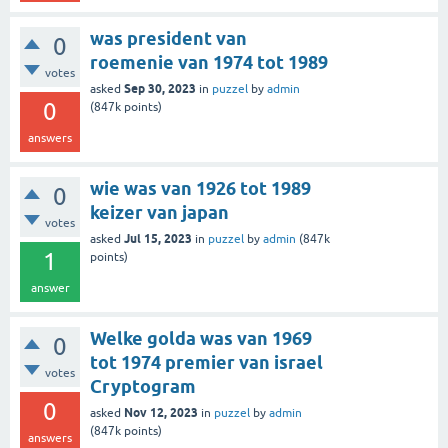
was president van
0
roemenie van 1974 tot 1989
votes
Sep 30, 2023
asked
in
puzzel
by
admin
0
(
847k
points)
answers
wie was van 1926 tot 1989
0
keizer van japan
votes
Jul 15, 2023
asked
in
puzzel
by
admin
(
847k
1
points)
answer
Welke golda was van 1969
0
tot 1974 premier van israel
votes
Cryptogram
0
Nov 12, 2023
asked
in
puzzel
by
admin
(
847k
points)
answers