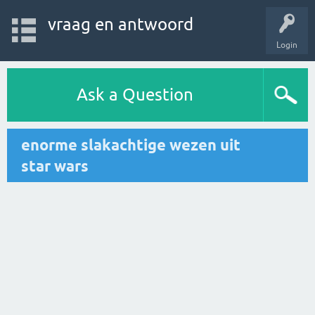
vraag en antwoord
Login
Ask a Question
enorme slakachtige wezen uit
star wars