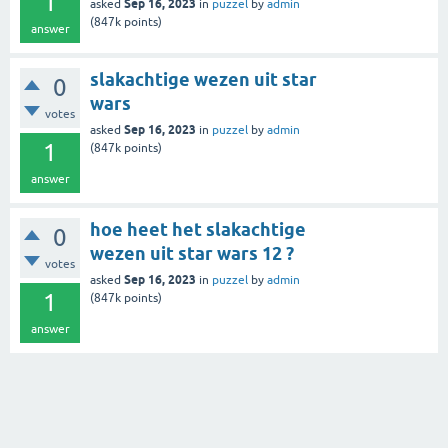
1
Sep 16, 2023
asked
in
puzzel
by
admin
(
847k
points)
answer
slakachtige wezen uit star
0
wars
votes
Sep 16, 2023
asked
in
puzzel
by
admin
1
(
847k
points)
answer
hoe heet het slakachtige
0
wezen uit star wars 12 ?
votes
Sep 16, 2023
asked
in
puzzel
by
admin
1
(
847k
points)
answer