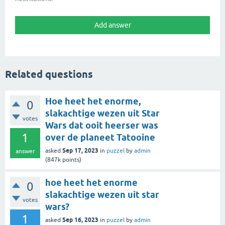
Related questions
Hoe heet het enorme,
0
slakachtige wezen uit Star
votes
Wars dat ooit heerser was
1
over de planeet Tatooine
Sep 17, 2023
asked
in
puzzel
by
admin
answer
(
847k
points)
hoe heet het enorme
0
slakachtige wezen uit star
votes
wars?
1
Sep 16, 2023
asked
in
puzzel
by
admin