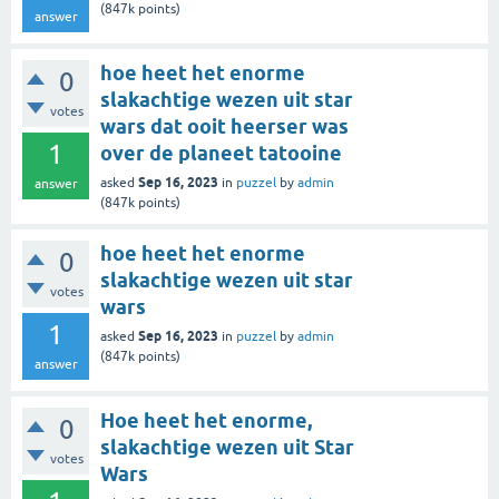
(
847k
points)
answer
hoe heet het enorme
0
slakachtige wezen uit star
votes
wars dat ooit heerser was
1
over de planeet tatooine
Sep 16, 2023
asked
in
puzzel
by
admin
answer
(
847k
points)
hoe heet het enorme
0
slakachtige wezen uit star
votes
wars
1
Sep 16, 2023
asked
in
puzzel
by
admin
(
847k
points)
answer
Hoe heet het enorme,
0
slakachtige wezen uit Star
votes
Wars