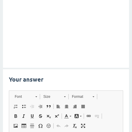
Your answer
Font
Size
Format