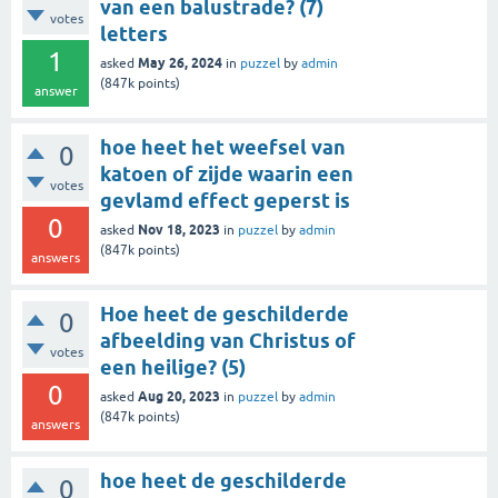
van een balustrade? (7)
votes
letters
1
May 26, 2024
asked
in
puzzel
by
admin
(
847k
points)
answer
hoe heet het weefsel van
0
katoen of zijde waarin een
votes
gevlamd effect geperst is
0
Nov 18, 2023
asked
in
puzzel
by
admin
(
847k
points)
answers
Hoe heet de geschilderde
0
afbeelding van Christus of
votes
een heilige? (5)
0
Aug 20, 2023
asked
in
puzzel
by
admin
(
847k
points)
answers
hoe heet de geschilderde
0