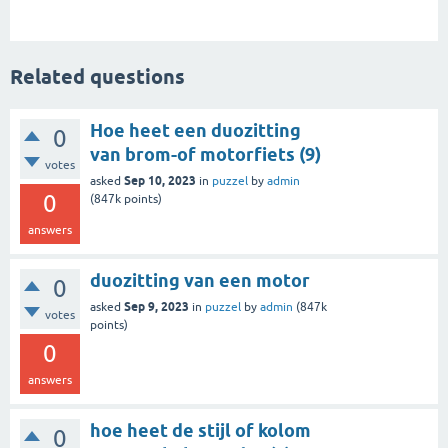
Related questions
Hoe heet een duozitting
0
van brom-of motorfiets (9)
votes
Sep 10, 2023
asked
in
puzzel
by
admin
0
(
847k
points)
answers
duozitting van een motor
0
Sep 9, 2023
asked
in
puzzel
by
admin
(
847k
votes
points)
0
answers
hoe heet de stijl of kolom
0