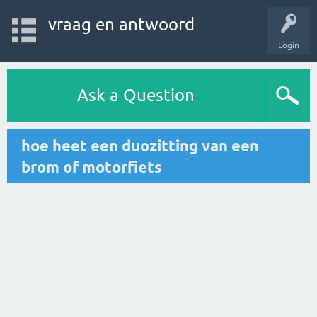
vraag en antwoord
Login
Ask a Question
hoe heet een duozitting van een
brom of motorfiets