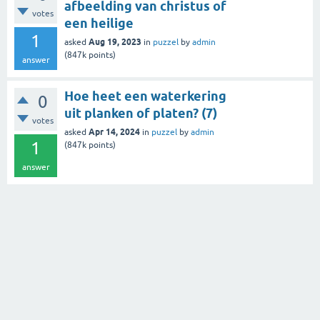
afbeelding van christus of
votes
een heilige
1
Aug 19, 2023
asked
in
puzzel
by
admin
(
847k
points)
answer
Hoe heet een waterkering
0
uit planken of platen? (7)
votes
Apr 14, 2024
asked
in
puzzel
by
admin
1
(
847k
points)
answer