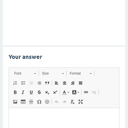
Your answer
Font
Size
Format