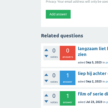
Privacy: Your email address will only be used
Related questions
langzaam liet 
0
0
zien
votes
answers
Sep 3, 2023
asked
in
p
liep hij achte
0
1
Sep 2, 2023
asked
in
p
votes
answer
film of serie 
0
1
Jul 23, 2023
asked
in
p
votes
answer