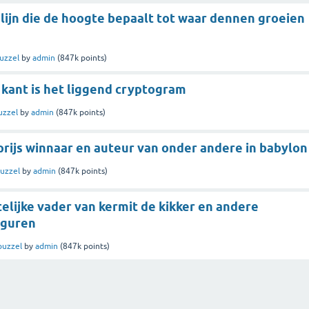
lijn die de hoogte bepaalt tot waar dennen groeien
uzzel
by
admin
(
847k
points)
 kant is het liggend cryptogram
uzzel
by
admin
(
847k
points)
prijs winnaar en auteur van onder andere in babylon
uzzel
by
admin
(
847k
points)
telijke vader van kermit de kikker en andere
iguren
puzzel
by
admin
(
847k
points)