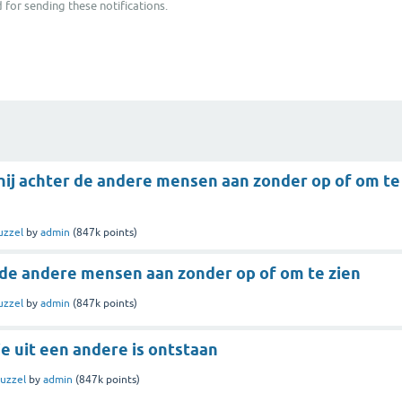
 for sending these notifications.
hij achter de andere mensen aan zonder op of om te
uzzel
by
admin
(
847k
points)
r de andere mensen aan zonder op of om te zien
uzzel
by
admin
(
847k
points)
die uit een andere is ontstaan
uzzel
by
admin
(
847k
points)