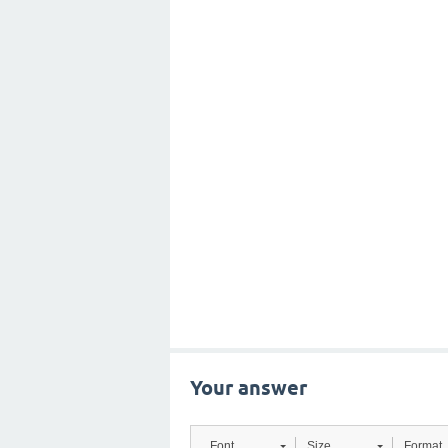
Your answer
Font
Size
Format