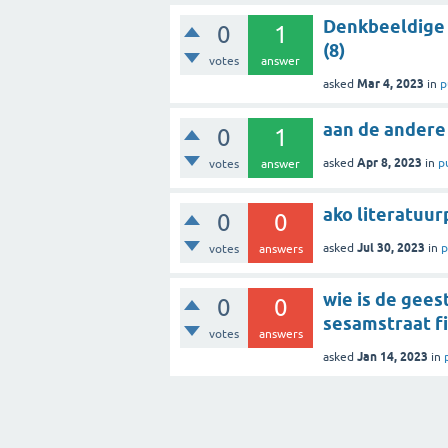
Denkbeeldige 
0
1
(8)
votes
answer
Mar 4, 2023
asked
in
p
aan de andere
0
1
Apr 8, 2023
asked
in
p
votes
answer
ako literatuur
0
0
Jul 30, 2023
asked
in
p
votes
answers
wie is de gees
0
0
sesamstraat f
votes
answers
Jan 14, 2023
asked
in