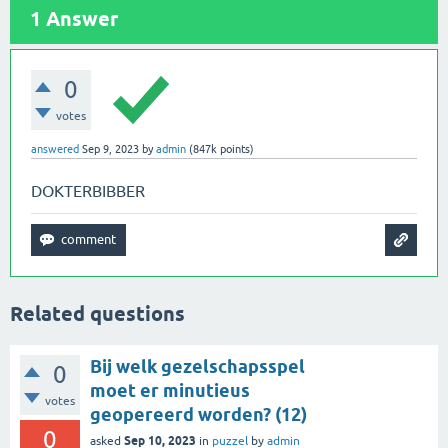
1
Answer
0
votes
answered
Sep 9, 2023
by
admin
(
847k
points)
DOKTERBIBBER
Related questions
Bij welk gezelschapsspel
0
moet er minutieus
votes
geopereerd worden? (12)
0
Sep 10, 2023
asked
in
puzzel
by
admin