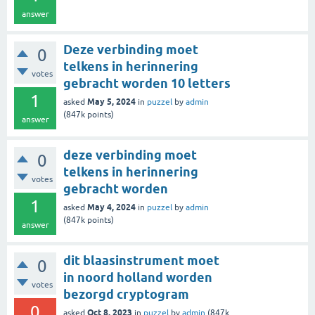
answer
Deze verbinding moet
0
telkens in herinnering
votes
gebracht worden 10 letters
1
May 5, 2024
asked
in
puzzel
by
admin
(
847k
points)
answer
deze verbinding moet
0
telkens in herinnering
votes
gebracht worden
1
May 4, 2024
asked
in
puzzel
by
admin
(
847k
points)
answer
dit blaasinstrument moet
0
in noord holland worden
votes
bezorgd cryptogram
0
Oct 8, 2023
asked
in
puzzel
by
admin
(
847k