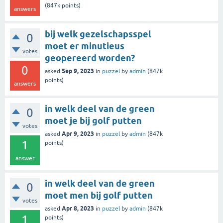
(
847k
points)
answers
bij welk gezelschapsspel
0
moet er minutieus
votes
geopereerd worden?
0
Sep 9, 2023
asked
in
puzzel
by
admin
(
847k
points)
answers
in welk deel van de green
0
moet je bij golf putten
votes
Apr 9, 2023
asked
in
puzzel
by
admin
(
847k
1
points)
answer
in welk deel van de green
0
moet men bij golf putten
votes
Apr 8, 2023
asked
in
puzzel
by
admin
(
847k
1
points)