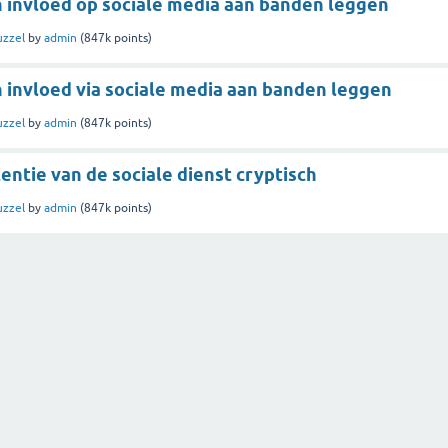
jn invloed op sociale media aan banden leggen
uzzel
by
admin
(
847k
points)
jn invloed via sociale media aan banden leggen
uzzel
by
admin
(
847k
points)
stentie van de sociale dienst cryptisch
uzzel
by
admin
(
847k
points)