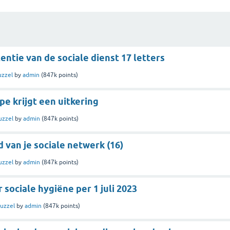
stentie van de sociale dienst 17 letters
uzzel
by
admin
(
847k
points)
pe krijgt een uitkering
uzzel
by
admin
(
847k
points)
van je sociale netwerk (16)
uzzel
by
admin
(
847k
points)
 sociale hygiëne per 1 juli 2023
uzzel
by
admin
(
847k
points)