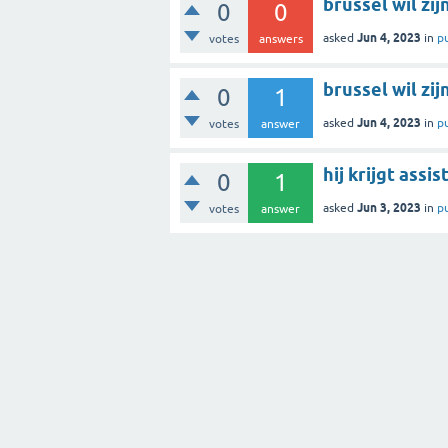
brussel wil zi
0
0
Jun 4, 2023
asked
in
p
votes
answers
brussel wil zi
0
1
Jun 4, 2023
asked
in
p
votes
answer
hij krijgt assi
0
1
Jun 3, 2023
asked
in
p
votes
answer