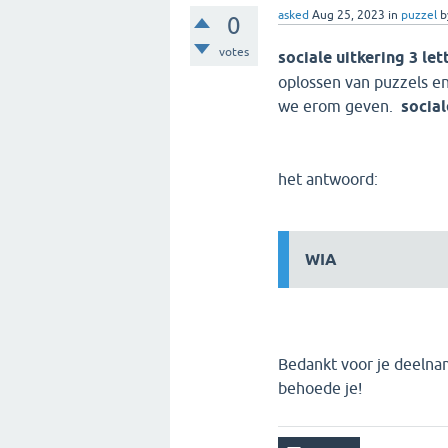
asked
Aug 25, 2023
in
puzzel
b
0
votes
sociale uitkering 3 le
oplossen van puzzels 
we erom geven.
social
het antwoord:
WIA
Bedankt voor je deelna
behoede je!