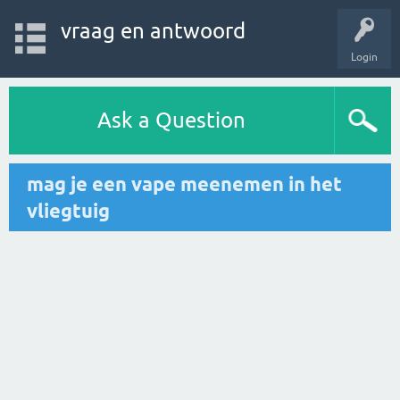
vraag en antwoord
Login
Ask a Question
mag je een vape meenemen in het
vliegtuig