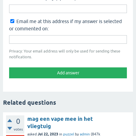
Email me at this address if my answer is selected
or commented on:
Privacy: Your email address will only be used for sending these
notifications.
Related questions
mag een vape mee in het
0
vliegtuig
votes
Jul 22, 2023
asked
in
puzzel
by
admin
(
847k