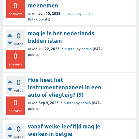
0
meenemen
Jun 10, 2023
asked
in
puzzel
by
admin
answers
(
847k
points)
mag je in het nederlands
0
bidden islam
votes
Jul 22, 2023
asked
in
puzzel
by
admin
(
847k
0
points)
answers
Hoe heet het
0
instrumentenpaneel in een
votes
auto of vliegtuig? (9)
0
Sep 9, 2023
asked
in
puzzel
by
admin
(
847k
points)
answers
vanaf welke leeftijd mag je
0
werken in belgië
votes