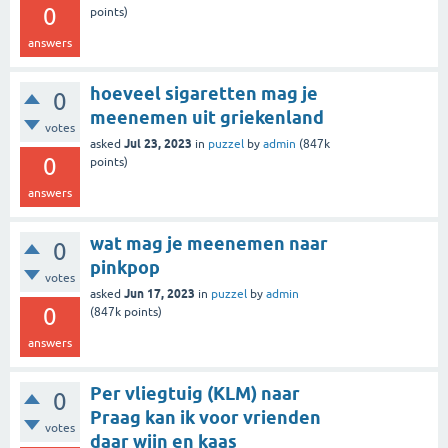
0
points)
answers
hoeveel sigaretten mag je
0
meenemen uit griekenland
votes
Jul 23, 2023
asked
in
puzzel
by
admin
(
847k
0
points)
answers
wat mag je meenemen naar
0
pinkpop
votes
Jun 17, 2023
asked
in
puzzel
by
admin
0
(
847k
points)
answers
Per vliegtuig (KLM) naar
0
Praag kan ik voor vrienden
votes
daar wijn en kaas