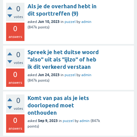
Als je de overhand hebt in
0
dit sporttreffen (9)
votes
Jun 10, 2023
asked
in
puzzel
by
admin
0
(
847k
points)
answers
Spreek je het duitse woord
0
"also" uit als "ijlzo" of heb
votes
ik dit verkeerd verstaan
0
Jun 24, 2023
asked
in
puzzel
by
admin
(
847k
points)
answers
Komt van pas als je iets
0
doorlopend moet
votes
onthouden
0
Sep 9, 2023
asked
in
puzzel
by
admin
(
847k
points)
answers