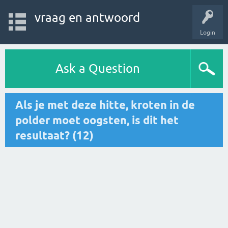
vraag en antwoord
Login
Ask a Question
Als je met deze hitte, kroten in de
polder moet oogsten, is dit het
resultaat? (12)