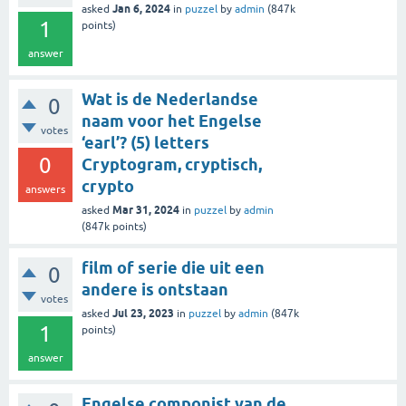
Jan 6, 2024
asked
in
puzzel
by
admin
(
847k
1
points)
answer
Wat is de Nederlandse
0
naam voor het Engelse
votes
‘earl’? (5) letters
0
Cryptogram, cryptisch,
crypto
answers
Mar 31, 2024
asked
in
puzzel
by
admin
(
847k
points)
film of serie die uit een
0
andere is ontstaan
votes
Jul 23, 2023
asked
in
puzzel
by
admin
(
847k
1
points)
answer
Engelse componist van de