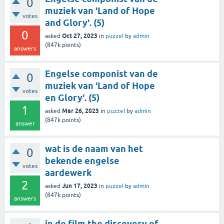
0
muziek van 'Land of Hope
votes
and Glory'. (5)
0
Oct 27, 2023
asked
in
puzzel
by
admin
(
847k
points)
answers
Engelse componist van de
0
muziek van 'Land of Hope
votes
en Glory'. (5)
1
Mar 26, 2023
asked
in
puzzel
by
admin
(
847k
points)
answer
wat is de naam van het
0
bekende engelse
votes
aardewerk
2
Jun 17, 2023
asked
in
puzzel
by
admin
(
847k
points)
answers
in de film the discovery of