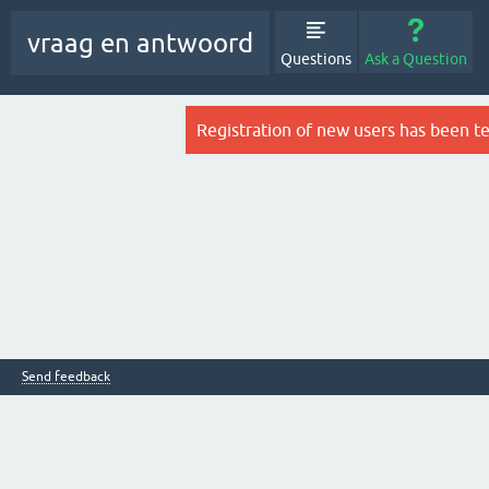
vraag en antwoord
Questions
Ask a Question
Registration of new users has been t
Send feedback